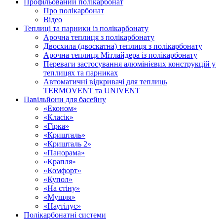
Профільований полікарбонат
Про полікарбонат
Відео
Теплиці та парники із полікарбонату
Арочна теплиця з полікарбонату
Двосхила (двоскатна) теплиця з полікарбонату
Арочна теплиця Мітлайдера із полікарбонату
Переваги застосування алюмінієвих конструкцій у
теплицях та парниках
Автоматичні відкривачі для теплиць
TERMOVENT та UNIVENT
Павільйони для басейну
«Економ»
«Класік»
«Гірка»
«Кришталь»
«Кришталь 2»
«Панорама»
«Крапля»
«Комфорт»
«Купол»
«На стіну»
«Мушля»
«Наутілус»
Полікарбонатні системи