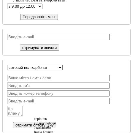
У який час Вам зателефонувати?
керівник
відділу роботи
з клієнтами
Ірина Гончар