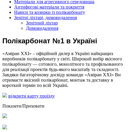
Матеріали для агресивного середовища
Антифогові матеріали та покриття
Навіси та козирки із полікарбонату
Зенітні ліхтарі, димовидалення
Зенітний ліхтар
Димовидалення
Полікарбонат №1 в Україні
«Аміран XXI» – офіційний дилер в Україні найкращих
виробників полікарбонату у світі. Широкий вибір якісного
полікарбонату — сотового, монолітного та профільованого
для реалізації проектів будь-якого масштабу та складності.
Завдяки багаторічному досвіду команди «Аміран XXI» Ви
отримаєте якісний полікарбонат, монтаж та доставку в
короткий термін по всій Україні.
відкрити карту проїзду
Показати/Приховати