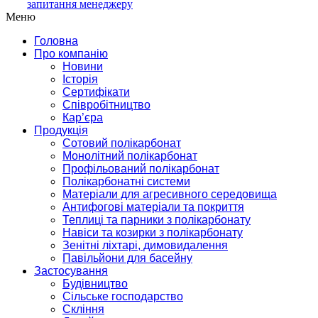
запитання менеджеру
Меню
Головна
Про компанію
Новини
Історія
Сертифікати
Співробітництво
Кар’єра
Продукція
Сотовий полікарбонат
Монолітний полікарбонат
Профільований полікарбонат
Полікарбонатні системи
Матеріали для агресивного середовища
Антифогові матеріали та покриття
Теплиці та парники з полікарбонату
Навіси та козирки з полікарбонату
Зенітні ліхтарі, димовидалення
Павільйони для басейну
Застосування
Будівництво
Сільське господарство
Скління