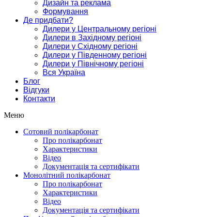
Дизайн та реклама
Формування
Де придбати?
Дилери у Центральному регіоні
Дилери в Західному регіоні
Дилери у Східному регіоні
Дилери у Південному регіоні
Дилери у Північному регіоні
Вся Україна
Блог
Відгуки
Контакти
Меню
Сотовий полікарбонат
Про полікарбонат
Характеристики
Відео
Документація та сертифікати
Монолітний полікарбонат
Про полікарбонат
Характеристики
Відео
Документація та сертифікати