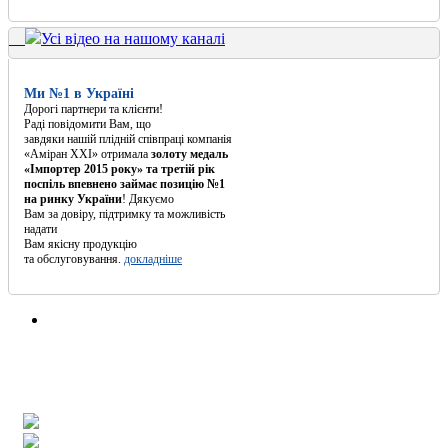
Усі відео на нашому каналі
Ми №1 в Україні
Дорогі партнери та клієнти!
Раді повідомити Вам, що
завдяки нашій плідній співпраці компанія
«Аміран XXI» отримала
золоту медаль
«Імпортер 2015 року» та третій рік
поспіль впевнено займає позицію №1
на ринку України
! Дякуємо
Вам за довіру, підтримку та можливість
надати
Вам якісну продукцію
та обслуговування.
докладніше