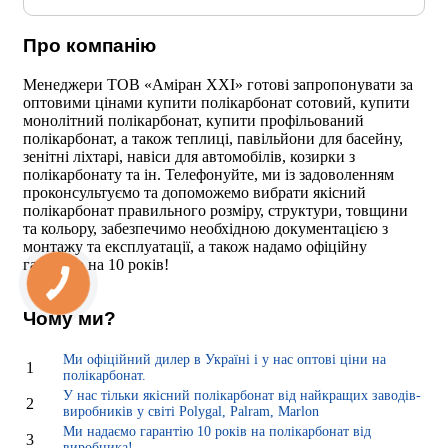
Про компанію
Менеджери ТОВ «Аміран XXI» готові запропонувати за
оптовими цінами купити полікарбонат сотовий, купити
монолітний полікарбонат, купити профільований
полікарбонат, а також теплиці, павільйони для басейну,
зенітні ліхтарі, навіси для автомобілів, козирки з
полікарбонату та ін. Телефонуйте, ми із задоволенням
проконсультуємо та допоможемо вибрати якісний
полікарбонат правильного розміру, структури, товщини
та кольору, забезпечимо необхідною документацією з
монтажу та експлуатації, а також надамо офіційну
гарантію на 10 років!
Чому ми?
Ми офіційний дилер в Україні і у нас оптові ціни на
1
полікарбонат.
У нас тільки якісний полікарбонат від найкращих заводів-
2
виробників у світі Polygal, Palram, Marlon
Ми надаємо гарантію 10 років на полікарбонат від
3
виробника!