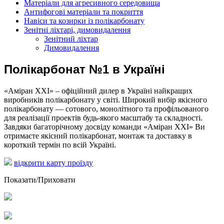
Матеріали для агресивного середовища
Антифогові матеріали та покриття
Навіси та козирки із полікарбонату
Зенітні ліхтарі, димовидалення
Зенітний ліхтар
Димовидалення
Полікарбонат №1 в Україні
«Аміран XXI» – офіційний дилер в Україні найкращих
виробників полікарбонату у світі. Широкий вибір якісного
полікарбонату — сотового, монолітного та профільованого
для реалізації проектів будь-якого масштабу та складності.
Завдяки багаторічному досвіду команди «Аміран XXI» Ви
отримаєте якісний полікарбонат, монтаж та доставку в
короткий термін по всій Україні.
відкрити карту проїзду
Показати/Приховати