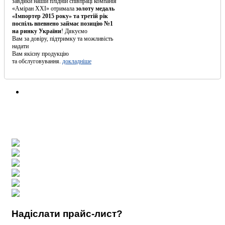
завдяки нашій плідній співпраці компанія
«Аміран XXI» отримала
золоту медаль
«Імпортер 2015 року» та третій рік
поспіль впевнено займає позицію №1
на ринку України
! Дякуємо
Вам за довіру, підтримку та можливість
надати
Вам якісну продукцію
та обслуговування.
докладніше
Надіслати прайс-лист?