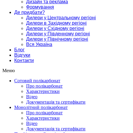
Дизайн та реклама
Формування
Де придбати?
Дилери у Центральному регіоні
Дилери в Західному регіоні
Дилери у Східному регіоні
Дилери у Південному регіоні
Дилери у Північному регіоні
Вся Україна
Блог
Відгуки
Контакти
Меню
Сотовий полікарбонат
Про полікарбонат
Характеристики
Відео
Документація та сертифікати
Монолітний полікарбонат
Про полікарбонат
Характеристики
Відео
Документація та сертифікати