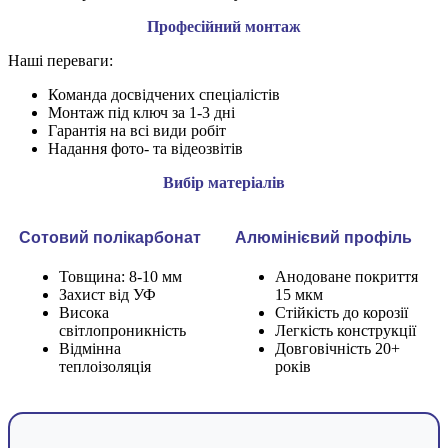
Професійний монтаж
Наші переваги:
Команда досвідчених спеціалістів
Монтаж під ключ за 1-3 дні
Гарантія на всі види робіт
Надання фото- та відеозвітів
Вибір матеріалів
Сотовий полікарбонат
Алюмінієвий профіль
Товщина: 8-10 мм
Анодоване покриття
Захист від УФ
15 мкм
Висока
Стійкість до корозії
світлопроникність
Легкість конструкції
Відмінна
Довговічність 20+
теплоізоляція
років