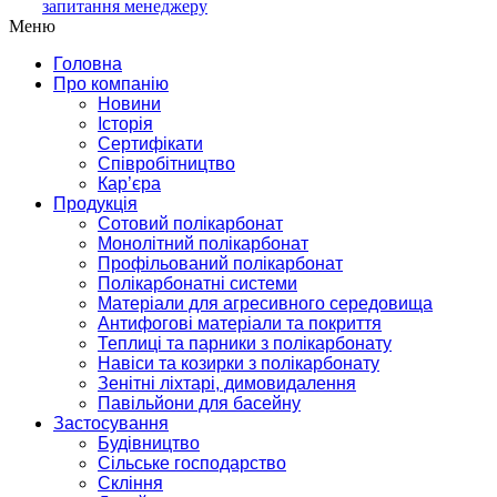
запитання менеджеру
Меню
Головна
Про компанію
Новини
Історія
Сертифікати
Співробітництво
Кар’єра
Продукція
Сотовий полікарбонат
Монолітний полікарбонат
Профільований полікарбонат
Полікарбонатні системи
Матеріали для агресивного середовища
Антифогові матеріали та покриття
Теплиці та парники з полікарбонату
Навіси та козирки з полікарбонату
Зенітні ліхтарі, димовидалення
Павільйони для басейну
Застосування
Будівництво
Сільське господарство
Скління