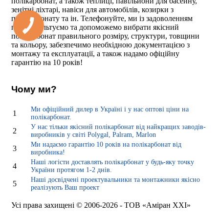
полікарбонат, а також теплиці, павільйони для басейну,
зенітні ліхтарі, навіси для автомобілів, козирки з
полікарбонату та ін. Телефонуйте, ми із задоволенням
проконсультуємо та допоможемо вибрати якісний
полікарбонат правильного розміру, структури, товщини
та кольору, забезпечимо необхідною документацією з
монтажу та експлуатації, а також надамо офіційну
гарантію на 10 років!
Чому ми?
Ми офіційний дилер в Україні і у нас оптові ціни на
1
полікарбонат.
У нас тільки якісний полікарбонат від найкращих заводів-
2
виробників у світі Polygal, Palram, Marlon
Ми надаємо гарантію 10 років на полікарбонат від
3
виробника!
Наші логісти доставлять полікарбонат у будь-яку точку
4
України протягом 1-2 днів.
Наші досвідчені проектувальники та монтажники якісно
5
реалізують Ваш проект
Усі права захищені © 2006-2026 - ТОВ «Аміран XXI»