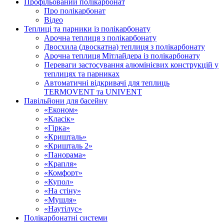
Профільований полікарбонат
Про полікарбонат
Відео
Теплиці та парники із полікарбонату
Арочна теплиця з полікарбонату
Двосхила (двоскатна) теплиця з полікарбонату
Арочна теплиця Мітлайдера із полікарбонату
Переваги застосування алюмінієвих конструкцій у
теплицях та парниках
Автоматичні відкривачі для теплиць
TERMOVENT та UNIVENT
Павільйони для басейну
«Економ»
«Класік»
«Гірка»
«Кришталь»
«Кришталь 2»
«Панорама»
«Крапля»
«Комфорт»
«Купол»
«На стіну»
«Мушля»
«Наутілус»
Полікарбонатні системи