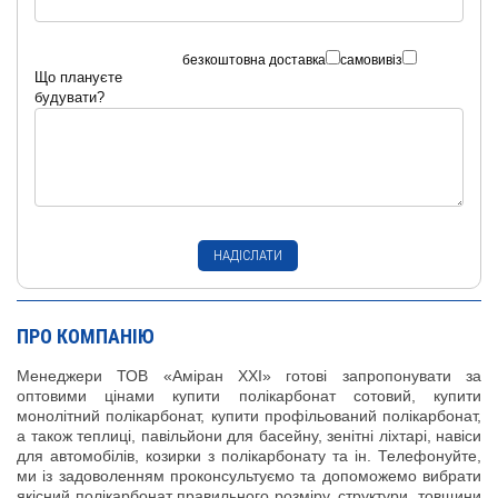
безкоштовна доставка
самовивіз
Що плануєте
будувати?
ПРО КОМПАНІЮ
Менеджери ТОВ «Аміран XXI» готові запропонувати за
оптовими цінами купити полікарбонат сотовий, купити
монолітний полікарбонат, купити профільований полікарбонат,
а також теплиці, павільйони для басейну, зенітні ліхтарі, навіси
для автомобілів, козирки з полікарбонату та ін. Телефонуйте,
ми із задоволенням проконсультуємо та допоможемо вибрати
якісний полікарбонат правильного розміру, структури, товщини