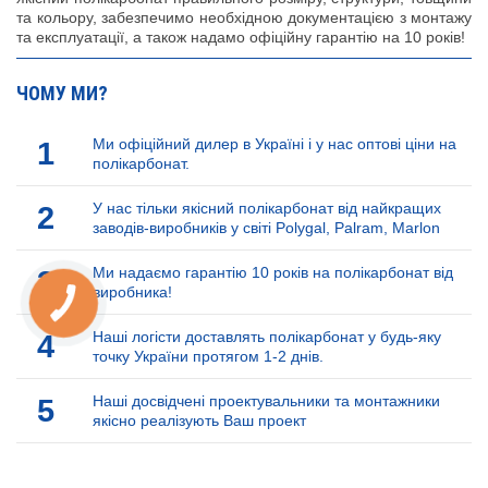
та кольору, забезпечимо необхідною документацією з монтажу
та експлуатації, а також надамо офіційну гарантію на 10 років!
ЧОМУ МИ?
1
Ми офіційний дилер в Україні і у нас оптові ціни на
полікарбонат.
2
У нас тільки якісний полікарбонат від найкращих
заводів-виробників у світі Polygal, Palram, Marlon
3
Ми надаємо гарантію 10 років на полікарбонат від
виробника!
КНОПКА
ЗВ'ЯЗКУ
4
Наші логісти доставлять полікарбонат у будь-яку
точку України протягом 1-2 днів.
5
Наші досвідчені проектувальники та монтажники
якісно реалізують Ваш проект