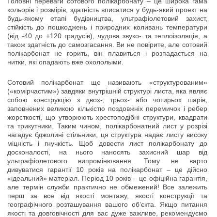
Головні переваги сотового полікарбонату – це широка гама
кольорів і розмірів, здатність вписатися у будь-який проект на
будь-якому етапі будівництва, ультрафіолетовий захист,
стійкість до пошкоджень і природних коливань температури
(від -40 до +120 градусів), чудова звуко- та теплоізоляція, а
також здатність до самозгасання. Ви не повірите, але сотовий
полікарбонат не горить, він плавиться і розпадається на
нитки, які опадають вже охололыми.
Сотовий полікарбонат ще називають «структурованим»
(«комірчастим») завдяки внутрішній структурі листа, яка являє
собою конструкцію з двох-, трьох- або чотирьох шарів,
заповнених великою кількістю поздовжніх перемичок і ребер
жорсткості, що утворюють хрестоподібні структури, квадрати
та трикутники. Таким чином, полікарбонатний лист у розрізі
нагадує бджолині стільники, ця структура надає листу високу
міцність і гнучкість. Щоб довести лист полікарбонату до
досконалості, на нього наносять захисний шар від
ультрафіолетового випромінювання. Тому не варто
дивуватися гарантії 10 років на полікарбонат – це дійсно
«ідеальний» матеріал. Період 10 років – це офіційна гарантія,
але термін служби практично не обмежений! Все залежить
перш за все від якості монтажу, якості конструкції та
географічного розташування вашого об’єкта. Якщо питання
якості та довговічності для вас дуже важливе, рекомендуємо