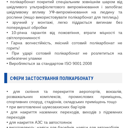
• полікарбонат покритий спеціальним зовнішнім шаром від
шкідливого ультрафіолетового випромінювання і запобігає
шкідливому впливу УФ-випромінювання на людину та
рослини (якщо використовувати полікарбонат для теплиць)
• зручний у монтажі, легко піддається вигинам без
попередньої обробки
• 10-річна гарантія від пожовтіння, втрати міцності та
світлопроникності
• Гарна вогнестійкість, якісний сотовий полікарбонат не
горить!
• При ударі сотовий полікарбонат не розлетиться на
небезпечні уламки
• Виробляється за стандартом ISO 9001:2008
СФЕРИ ЗАСТОСУВАННЯ ПОЛІКАРБОНАТУ
• для скління та перекриття аеропортів, вокзалів,
розважальних комплексів, промислових приміщень,
спортивних споруд, стадіонів, складських приміщень тощо
• при виготовленні шумозахисних бар’єрів
• для накриття наземних переходів, виходів з підземних
переходів
• для накриття АЗС та автостоянок
• виготовляють: навіси для басейнів, навіси для автомобілів