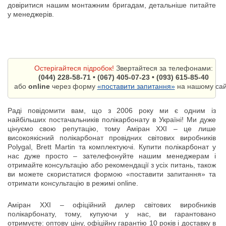
довіритися нашим монтажним бригадам, детальніше питайте
у менеджерів.
Остерігайтеся підробок!
Звертайтеся за телефонами:
(044) 228-58-71 • (067) 405-07-23 • (093) 615-85-40
або
online
через форму
«поставити запитання»
на нашому сайт
Раді повідомити вам, що з 2006 року ми є одним із
найбільших постачальників полікарбонату в Україні! Ми дуже
цінуємо свою репутацію, тому Аміран ХХІ – це лише
високоякісний полікарбонат провідних світових виробників
Polygal, Brett Martin та комплектуючі. Купити полікарбонат у
нас дуже просто – зателефонуйте нашим менеджерам і
отримайте консультацію або рекомендації з усіх питань, також
ви можете скористатися формою «поставити запитання» та
отримати консультацію в режимі online.
Аміран ХХІ – офіційний дилер світових виробників
полікарбонату, тому, купуючи у нас, ви гарантовано
отримуєте: оптову ціну, офіційну гарантію 10 років і доставку в