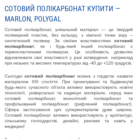
СОТОВИЙ ПОЛІКАРБОНАТ КУПИТИ —
MARLON, POLYGAL
Сотовий полікарбонат, унікальний матеріал — це твердий
полімерний пластик, без кольору, з хімічної точки зору –
синтетичний полімер. За своїми властивостями
сотовий
полікарбонат
, як і будь-який інший полікарбонат, є
термопластичним полімером. Ця особливість дозволяє
відновлювати свої властивості у разі затвердіння, наприклад
при низьких та високих температурах від -40 до +120 градусів.
Сьогодні
сотовий полікарбонат
можна з гордістю назвати
матеріалом XXI століття. При проектуванні та будівництві
будь-якого сучасного об’єкта активно використовують новітні
технології, універсальні та надміцні матеріали, серед яких
сотовий полікарбонат, монолітний полікарбонат та
профільований полікарбонат (рифлений полікарбонат).
Сфера застосування цих суперматеріалів дуже широка.
Сотовий полікарбонат активно використовують у архітектурі,
сільському господарстві, дизайні, рекламі та навіть у
медицині!