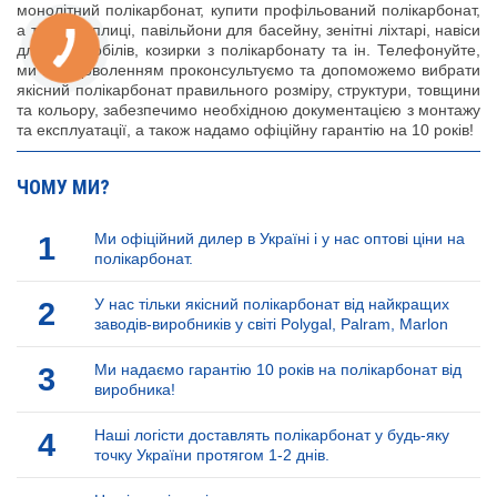
монолітний полікарбонат, купити профільований полікарбонат,
а також теплиці, павільйони для басейну, зенітні ліхтарі, навіси
для автомобілів, козирки з полікарбонату та ін. Телефонуйте,
ми із задоволенням проконсультуємо та допоможемо вибрати
якісний полікарбонат правильного розміру, структури, товщини
та кольору, забезпечимо необхідною документацією з монтажу
та експлуатації, а також надамо офіційну гарантію на 10 років!
ЧОМУ МИ?
1
Ми офіційний дилер в Україні і у нас оптові ціни на
полікарбонат.
2
У нас тільки якісний полікарбонат від найкращих
заводів-виробників у світі Polygal, Palram, Marlon
3
Ми надаємо гарантію 10 років на полікарбонат від
виробника!
4
Наші логісти доставлять полікарбонат у будь-яку
точку України протягом 1-2 днів.