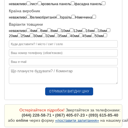
неважливо
лист
кровельна панель
фасадна панель
Країна виробник
неважливо
Великобританія
Ізраїль
Німеччина
Варіанти товщини
неважливо
4мм
6мм
8мм
10мм
12мм
16мм
18мм
20мм
25мм
30мм
32мм
35мм
40мм
45мм
50мм
Остерігайтеся підробок!
Звертайтеся за телефонами:
(044) 228-58-71 • (067) 405-07-23 • (093) 615-85-40
або
online
через форму
«поставити запитання»
на нашому сайт