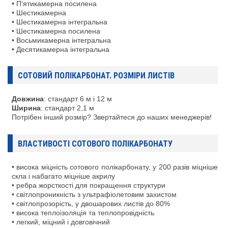
• П’ятикамерна посилена
• Шестикамерна
• Шестикамерна інтегральна
• Шестикамерна посилена
• Восьмикамерна інтегральна
• Десятикамерна інтегральна
СОТОВИЙ ПОЛІКАРБОНАТ. РОЗМІРИ ЛИСТІВ
Довжина
: стандарт 6 м і 12 м
Ширина
: стандарт 2,1 м
Потрібен інший розмір? Звертайтеся до наших менеджерів!
ВЛАСТИВОСТІ СОТОВОГО ПОЛІКАРБОНАТУ
• висока міцність сотового полікарбонату, у 200 разів міцніше
скла і набагато міцніше акрилу
• ребра жорсткості для покращення структури
• світлопроникність з ультрафіолетовим захистом
• світлопрозорість, у двошарових листів до 80%
• висока теплоізоляція та теплопровідність
• легкий, міцний і довговічний