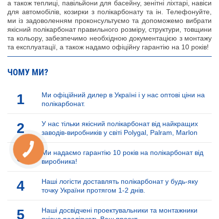
а також теплиці, павільйони для басейну, зенітні ліхтарі, навіси
для автомобілів, козирки з полікарбонату та ін. Телефонуйте,
ми із задоволенням проконсультуємо та допоможемо вибрати
якісний полікарбонат правильного розміру, структури, товщини
та кольору, забезпечимо необхідною документацією з монтажу
та експлуатації, а також надамо офіційну гарантію на 10 років!
ЧОМУ МИ?
1
Ми офіційний дилер в Україні і у нас оптові ціни на
полікарбонат.
2
У нас тільки якісний полікарбонат від найкращих
заводів-виробників у світі Polygal, Palram, Marlon
3
Ми надаємо гарантію 10 років на полікарбонат від
виробника!
4
Наші логісти доставлять полікарбонат у будь-яку
точку України протягом 1-2 днів.
5
Наші досвідчені проектувальники та монтажники
якісно реалізують Ваш проект