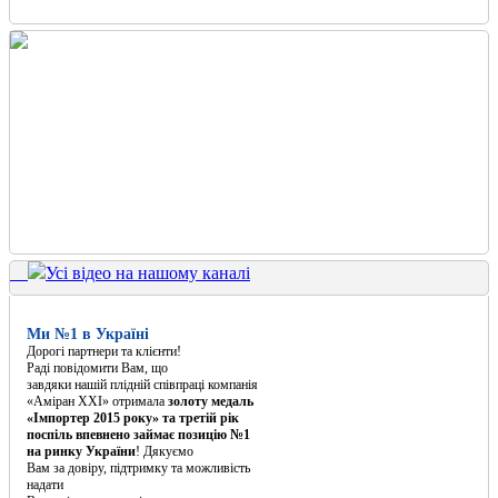
Усі відео на нашому каналі
Ми №1 в Україні
Дорогі партнери та клієнти!
Раді повідомити Вам, що
завдяки нашій плідній співпраці компанія
«Аміран XXI» отримала
золоту медаль
«Імпортер 2015 року» та третій рік
поспіль впевнено займає позицію №1
на ринку України
! Дякуємо
Вам за довіру, підтримку та можливість
надати