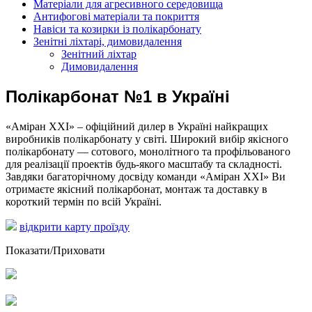
Матеріали для агресивного середовища
Антифогові матеріали та покриття
Навіси та козирки із полікарбонату
Зенітні ліхтарі, димовидалення
Зенітний ліхтар
Димовидалення
Полікарбонат №1 в Україні
«Аміран XXI» – офіційний дилер в Україні найкращих
виробників полікарбонату у світі. Широкий вибір якісного
полікарбонату — сотового, монолітного та профільованого
для реалізації проектів будь-якого масштабу та складності.
Завдяки багаторічному досвіду команди «Аміран XXI» Ви
отримаєте якісний полікарбонат, монтаж та доставку в
короткий термін по всій Україні.
відкрити карту проїзду
Показати/Приховати