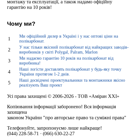
монтажу та експлуатації, а також надамо офіційну
гарантію на 10 років!
Чому ми?
Ми офіційний дилер в Україні і у нас оптові ціни на
1
полікарбонат.
У нас тільки якісний полікарбонат від найкращих заводів-
2
виробників у світі Polygal, Palram, Marlon
Ми надаємо гарантію 10 років на полікарбонат від
3
виробника!
Наші логісти доставлять полікарбонат у будь-яку точку
4
України протягом 1-2 днів.
Наші досвідчені проектувальники та монтажники якісно
5
реалізують Ваш проект
Усі права захищені © 2006-2026 - ТОВ «Аміран XXI»
Копіювання інформації заборонено! Вся інформація
захищена
законом України "про авторське право та суміжні права"
Телефонуйте, запропонуємо лише найкраще!
(044) 228-58-71 · (066) 630-22-27