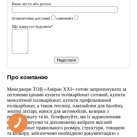
Ваше місто або регіон
безкоштовна доставка
самовивіз
Що плануєте будувати?
Про компанію
Менеджери ТОВ «Аміран XXI» готові запропонувати за
оптовими цінами купити полікарбонат сотовий, купити
монолітний полікарбонат, купити профільований
полікарбонат, а також теплиці, павільйони для басейну,
зенітні ліхтарі, навіси для автомобілів, козирки з
полікарбонату та ін. Телефонуйте, ми із задоволенням
проконсультуємо та допоможемо вибрати якісний
полікарбонат правильного розміру, структури, товщини
та кольору, забезпечимо необхідною документацією з