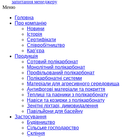
запитання менеджеру
Меню
Головна
Про компанію
Новини
Історія
Сертифікати
Співробітництво
Кар’єра
Продукція
Сотовий полікарбонат
Монолітний полікарбонат
Профільований полікарбонат
Полікарбонатні системи
Матеріали для агресивного середовища
Антифогові матеріали та покриття
Теплиці та парники з полікарбонату
Навіси та козирки з полікарбонату
Зенітні ліхтарі, димовидалення
Павільйони для басейну
Застосування
Будівництво
Сільське господарство
Скління