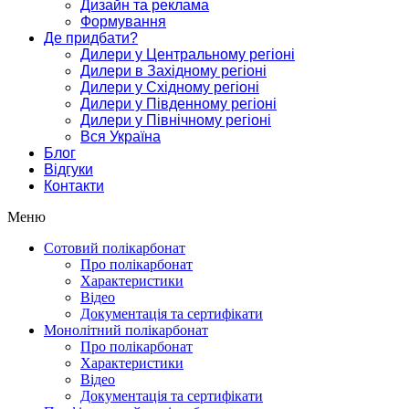
Дизайн та реклама
Формування
Де придбати?
Дилери у Центральному регіоні
Дилери в Західному регіоні
Дилери у Східному регіоні
Дилери у Південному регіоні
Дилери у Північному регіоні
Вся Україна
Блог
Відгуки
Контакти
Меню
Сотовий полікарбонат
Про полікарбонат
Характеристики
Відео
Документація та сертифікати
Монолітний полікарбонат
Про полікарбонат
Характеристики
Відео
Документація та сертифікати