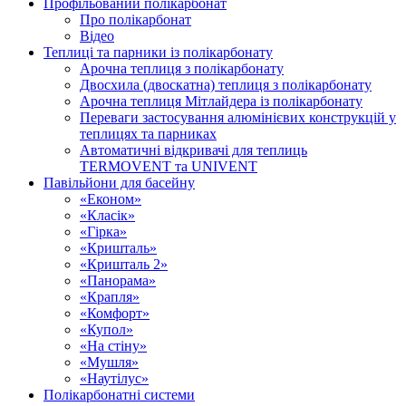
Профільований полікарбонат
Про полікарбонат
Відео
Теплиці та парники із полікарбонату
Арочна теплиця з полікарбонату
Двосхила (двоскатна) теплиця з полікарбонату
Арочна теплиця Мітлайдера із полікарбонату
Переваги застосування алюмінієвих конструкцій у
теплицях та парниках
Автоматичні відкривачі для теплиць
TERMOVENT та UNIVENT
Павільйони для басейну
«Економ»
«Класік»
«Гірка»
«Кришталь»
«Кришталь 2»
«Панорама»
«Крапля»
«Комфорт»
«Купол»
«На стіну»
«Мушля»
«Наутілус»
Полікарбонатні системи