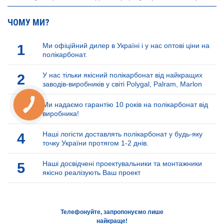
ЧОМУ МИ?
1
Ми офіційний дилер в Україні і у нас оптові ціни на
полікарбонат.
2
У нас тільки якісний полікарбонат від найкращих
заводів-виробників у світі Polygal, Palram, Marlon
3
Ми надаємо гарантію 10 років на полікарбонат від
КНОПКА
ЗВ'ЯЗКУ
виробника!
4
Наші логісти доставлять полікарбонат у будь-яку
точку України протягом 1-2 днів.
5
Наші досвідчені проектувальники та монтажники
якісно реалізують Ваш проект
Телефонуйте, запропонуємо лише
найкраще!