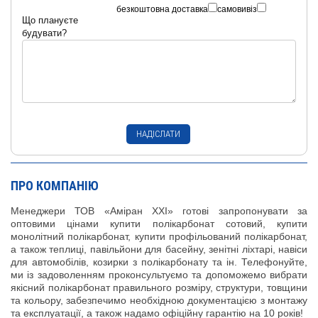
безкоштовна доставка
самовивіз
Що плануєте
будувати?
ПРО КОМПАНІЮ
Менеджери ТОВ «Аміран XXI» готові запропонувати за
оптовими цінами купити полікарбонат сотовий, купити
монолітний полікарбонат, купити профільований полікарбонат,
а також теплиці, павільйони для басейну, зенітні ліхтарі, навіси
для автомобілів, козирки з полікарбонату та ін. Телефонуйте,
ми із задоволенням проконсультуємо та допоможемо вибрати
якісний полікарбонат правильного розміру, структури, товщини
та кольору, забезпечимо необхідною документацією з монтажу
та експлуатації, а також надамо офіційну гарантію на 10 років!