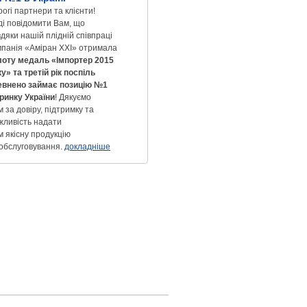
огі партнери та клієнти!
ді повідомити Вам, що
дяки нашій плідній співпраці
мпанія «Аміран XXI» отримала
лоту медаль «Імпортер 2015
у» та третій рік поспіль
евнено займає позицію №1
 ринку України
! Дякуємо
 за довіру, підтримку та
жливість надати
м якісну продукцію
 обслуговування.
докладніше