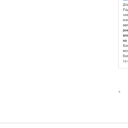
Дор
Ра
зав
ко
зо
рок
вп
на
Вам
мо
Ва
та