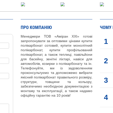
ПРО КОМПАНІЮ
ЧОМУ
Менеджери ТОВ «Аміран XXI» готові
1
запропонувати за оптовими цінами купити
полікарбонат сотовий, купити монолітний
полікарбонат, купити профільований
полікарбонат, а також теплиці, павільйони
2
для басейну, зенітні ліхтарі, навіси для
автомобілів, козирки з полікарбонату та ін.
Телефонуйте, ми із задоволенням
проконсультуємо та допоможемо вибрати
якісний полікарбонат правильного розміру,
3
структури, товщини та кольору,
забезпечимо необхідною документацією з
монтажу та експлуатації, а також надамо
4
офіційну гарантію на 10 років!