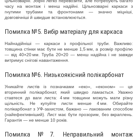
цільнозварні. Збірні легко перевозити, але потребують багато
часу на монтаж і менш надійні. Цільнозварні каркаси з
гнутими трубами та фронтонами — значно міцніші,
довговічніші й швидше встановлюються.
Помилка №5. Вибір матеріалу для каркаса
Найнадійніші — каркаси з профільної труби. Важливо:
товщина стінки має бути не менше 1,5 мм, а розмір профілю
— від 40×20 мм. Труба 20×20 — менш надійна і не завжди
витримує снігові навантаження.
Помилка №6. Низькоякісний полікарбонат
Уникайте листів із позначками «еко», «економ» — це
вторинний полікарбонат, який швидко ламається. Уважно
ставтеся до ваги листа: 4 мм товщини можуть мати різну
щільність. Не купуйте листи менше 4 мм. Обирайте
полікарбонат з УФ-захистом, бажано — лакованим способом
(найефективніший). Лист має бути прозорим, без вкраплень.
Гарантія — не менше 10 років.
Помилка №7. Неправильний монтаж