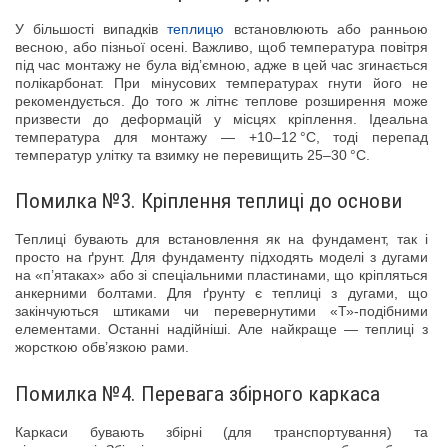
У більшості випадків
теплицю
встановлюють або ранньою
весною, або пізньої осені. Важливо, щоб температура повітря
під час монтажу не була від’ємною, адже в цей час згинається
полікарбонат. При мінусових температурах гнути його не
рекомендується. До того ж літнє теплове розширення може
призвести до деформацій у місцях кріплення. Ідеальна
температура для монтажу — +10–12 °C, тоді перепад
температур улітку та взимку не перевищить 25–30 °C.
Помилка №3. Кріплення теплиці до основи
Теплиці бувають для встановлення як на фундамент, так і
просто на ґрунт. Для фундаменту підходять моделі з дугами
на «п’ятаках» або зі спеціальними пластинами, що кріпляться
анкерними болтами. Для ґрунту є теплиці з дугами, що
закінчуються штиками чи перевернутими «Т»-подібними
елементами. Останні надійніші. Але найкраще — теплиці з
жорсткою обв’язкою рами.
Помилка №4. Перевага збірного каркаса
Каркаси бувають збірні (для транспортування) та