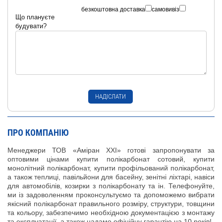
безкоштовна доставка
самовивіз
Що плануєте
будувати?
ПРО КОМПАНІЮ
Менеджери ТОВ «Аміран XXI» готові запропонувати за
оптовими цінами купити полікарбонат сотовий, купити
монолітний полікарбонат, купити профільований полікарбонат,
а також теплиці, павільйони для басейну, зенітні ліхтарі, навіси
для автомобілів, козирки з полікарбонату та ін. Телефонуйте,
ми із задоволенням проконсультуємо та допоможемо вибрати
якісний полікарбонат правильного розміру, структури, товщини
та кольору, забезпечимо необхідною документацією з монтажу
та експлуатації, а також надамо офіційну гарантію на 10 років!