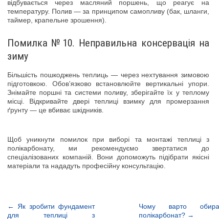
відбувається через масляний поршень, що реагує на
температуру. Полив — за принципом самопливу (бак, шланги,
таймер, крапельне зрошення).
Помилка №10. Неправильна консервація на
зиму
Більшість пошкоджень теплиць — через нехтування зимовою
підготовкою. Обов’язково встановлюйте вертикальні упори.
Знімайте поршні та системи поливу, зберігайте їх у теплому
місці. Відкривайте двері теплиці взимку для промерзання
ґрунту — це вбиває шкідників.
Щоб уникнути помилок при виборі та монтажі теплиці з
полікарбонату, ми рекомендуємо звертатися до
спеціалізованих компаній. Вони допоможуть підібрати якісні
матеріали та нададуть професійну консультацію.
← Як зробити фундамент
Чому варто обира
для теплиці з
полікарбонат? →