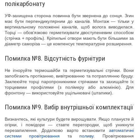
полікарбонату
УФ-захищена сторона повинна бути звернена до сонця. Згин
має бути перпендикулярним до каналів. Монтаж — тільки у
вертикальному положенні каналів, щоб волога виводилася.
Торці — обов’язково герметизувати двоступеневим способом
(стрічка + профіль). Кріпильні отвори мають бути більшими за
діаметр саморіза — це компенсує температурне розширення.
Помилка №8. Відсутність фурнітури
Не ігноруйте термошайби та герметизувальні стрічки. Вони
запобігають протіканню, вивітрюванню та потраплянню бруду.
Заклеюйте торці паропроникними стрічками та захищайте їх
торцевими профілями (з полімеру або алюмінію). Для
фронтону — використовуйте ущільнювачі (штапики).
Помилка №9. Вибір внутрішньої комплектації
Визначтесь, які культури будете вирощувати. Якщо плануєте й
огірки, і помідори — ставте перегородки, щоб уникнути
перезапилення. Додатково варто встановити
автоматичні
системи провітрювання
та
поливу
. Провітрювання