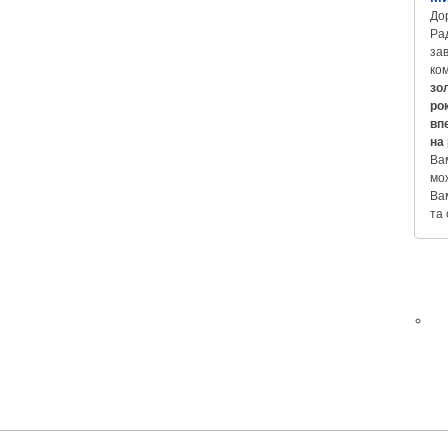
Дор
Ра
зав
ко
зо
рок
вп
на
Вам
мо
Ва
та