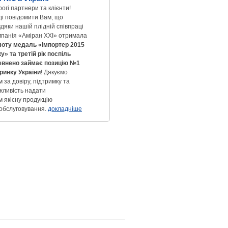
огі партнери та клієнти!
ді повідомити Вам, що
дяки нашій плідній співпраці
мпанія «Аміран XXI» отримала
лоту медаль «Імпортер 2015
у» та третій рік поспіль
евнено займає позицію №1
 ринку України
! Дякуємо
 за довіру, підтримку та
жливість надати
м якісну продукцію
 обслуговування.
докладніше