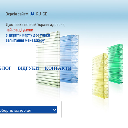
Версія сайту
UA
RU
GE
Доставка по всій Україні адресна,
найкращі умови
відкрити карту доставки
запитання менеджеру
БЛОГ
ВІДГУКИ
КОНТАКТИ