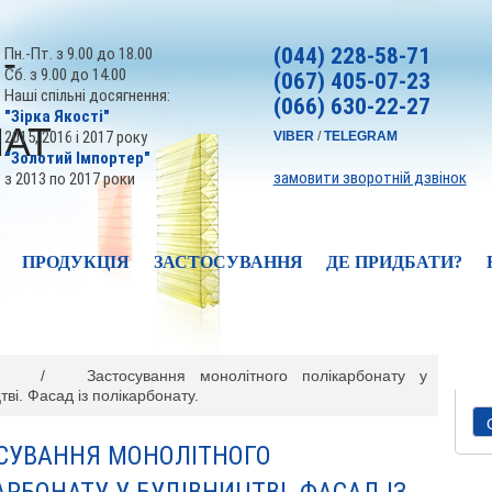
(044) 228-58-71
Пн.-Пт. з 9.00 до 18.00
Сб. з 9.00 до 14.00
(067) 405-07-23
Наші спільні досягнення:
(066) 630-22-27
"Зірка Якості"
2015, 2016 і 2017 року
VIBER
/
TELEGRAM
"Золотий Імпортер"
замовити зворотній дзвінок
з 2013 по 2017 роки
ПРОДУКЦІЯ
ЗАСТОСУВАННЯ
ДЕ ПРИДБАТИ?
/
Застосування монолітного полікарбонату у
тві. Фасад із полікарбонату.
СУВАННЯ МОНОЛІТНОГО