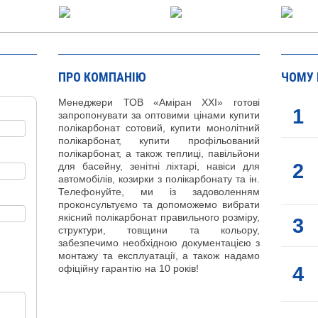
ПРО КОМПАНІЮ
ЧОМУ
Менеджери ТОВ «Аміран XXI» готові
1
запропонувати за оптовими цінами купити
полікарбонат сотовий, купити монолітний
полікарбонат, купити профільований
полікарбонат, а також теплиці, павільйони
2
для басейну, зенітні ліхтарі, навіси для
автомобілів, козирки з полікарбонату та ін.
Телефонуйте, ми із задоволенням
проконсультуємо та допоможемо вибрати
якісний полікарбонат правильного розміру,
3
структури, товщини та кольору,
забезпечимо необхідною документацією з
монтажу та експлуатації, а також надамо
4
офіційну гарантію на 10 років!