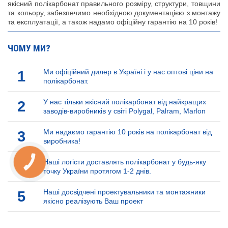
якісний полікарбонат правильного розміру, структури, товщини
та кольору, забезпечимо необхідною документацією з монтажу
та експлуатації, а також надамо офіційну гарантію на 10 років!
ЧОМУ МИ?
1
Ми офіційний дилер в Україні і у нас оптові ціни на
полікарбонат.
2
У нас тільки якісний полікарбонат від найкращих
заводів-виробників у світі Polygal, Palram, Marlon
3
Ми надаємо гарантію 10 років на полікарбонат від
виробника!
4
Наші логісти доставлять полікарбонат у будь-яку
КНОПКА
ЗВ'ЯЗКУ
точку України протягом 1-2 днів.
5
Наші досвідчені проектувальники та монтажники
якісно реалізують Ваш проект