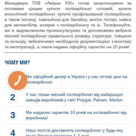
Менеджери ТОВ «Аміран XXI» готові запропонувати за
оптовими цінами купити полікарбонат сотовий, купити
монолітний полікарбонат, купити профільований полікарбонат,
а також теплиці, павільйони для басейну, зенітні ліхтарі, навіси
для автомобілів, козирки з полікарбонату та ін. Телефонуйте,
ми із задоволенням проконсультуємо та допоможемо вибрати
якісний полікарбонат правильного розміру, структури, товщини
та кольору, забезпечимо необхідною документацією з монтажу
та експлуатації, а також надамо офіційну гарантію на 10 років!
ЧОМУ МИ?
1
Ми офіційний дилер в Україні і у нас оптові ціни на
полікарбонат.
2
У нас тільки якісний полікарбонат від найкращих
заводів-виробників у світі Polygal, Palram, Marlon
3
Ми надаємо гарантію 10 років на полікарбонат від
виробника!
4
Наші логісти доставлять полікарбонат у будь-яку
точку України протягом 1-2 днів.