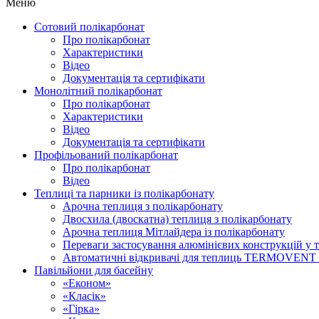
Меню
Сотовий полікарбонат
Про полікарбонат
Характеристики
Відео
Документація та сертифікати
Монолітний полікарбонат
Про полікарбонат
Характеристики
Відео
Документація та сертифікати
Профільований полікарбонат
Про полікарбонат
Відео
Теплиці та парники із полікарбонату
Арочна теплиця з полікарбонату
Двосхила (двоскатна) теплиця з полікарбонату
Арочна теплиця Мітлайдера із полікарбонату
Переваги застосування алюмінієвих конструкцій у 
Автоматичні відкривачі для теплиць TERMOVEN
Павільйони для басейну
«Економ»
«Класік»
«Гірка»