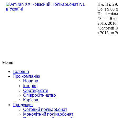
Пн.-Пт. з 9
Сб. з 9.00 
Наші спіль
"Зірка Якос
2015, 2016 
"Золотий І
з 2013 по 
Меню
Головна
Про компанію
Новини
Історія
Сертифікати
Співробітництво
Кар’єра
Продукція
Сотовий полікарбонат
Монолітний полікарбонат