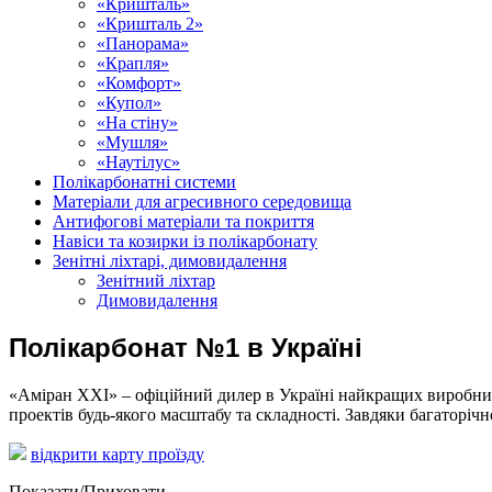
«Кришталь»
«Кришталь 2»
«Панорама»
«Крапля»
«Комфорт»
«Купол»
«На стіну»
«Мушля»
«Наутілус»
Полікарбонатні системи
Матеріали для агресивного середовища
Антифогові матеріали та покриття
Навіси та козирки із полікарбонату
Зенітні ліхтарі, димовидалення
Зенітний ліхтар
Димовидалення
Полікарбонат №1 в Україні
«Аміран XXI» – офіційний дилер в Україні найкращих виробникі
проектів будь-якого масштабу та складності. Завдяки багаторіч
відкрити карту проїзду
Показати/Приховати