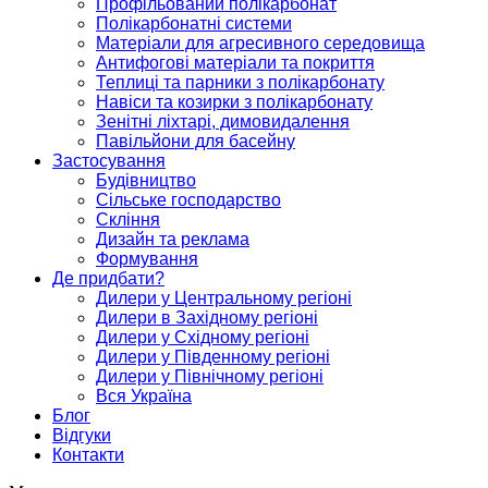
Профільований полікарбонат
Полікарбонатні системи
Матеріали для агресивного середовища
Антифогові матеріали та покриття
Теплиці та парники з полікарбонату
Навіси та козирки з полікарбонату
Зенітні ліхтарі, димовидалення
Павільйони для басейну
Застосування
Будівництво
Сільське господарство
Скління
Дизайн та реклама
Формування
Де придбати?
Дилери у Центральному регіоні
Дилери в Західному регіоні
Дилери у Східному регіоні
Дилери у Південному регіоні
Дилери у Північному регіоні
Вся Україна
Блог
Відгуки
Контакти