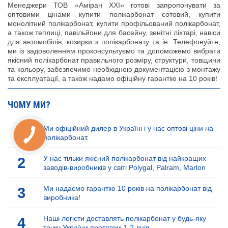
Менеджери ТОВ «Аміран XXI» готові запропонувати за
оптовими цінами купити полікарбонат сотовий, купити
монолітний полікарбонат, купити профільований полікарбонат,
а також теплиці, павільйони для басейну, зенітні ліхтарі, навіси
для автомобілів, козирки з полікарбонату та ін. Телефонуйте,
ми із задоволенням проконсультуємо та допоможемо вибрати
якісний полікарбонат правильного розміру, структури, товщини
та кольору, забезпечимо необхідною документацією з монтажу
та експлуатації, а також надамо офіційну гарантію на 10 років!
ЧОМУ МИ?
1
Ми офіційний дилер в Україні і у нас оптові ціни на
полікарбонат.
2
У нас тільки якісний полікарбонат від найкращих
заводів-виробників у світі Polygal, Palram, Marlon
3
Ми надаємо гарантію 10 років на полікарбонат від
виробника!
4
Наші логісти доставлять полікарбонат у будь-яку
точку України протягом 1-2 днів.