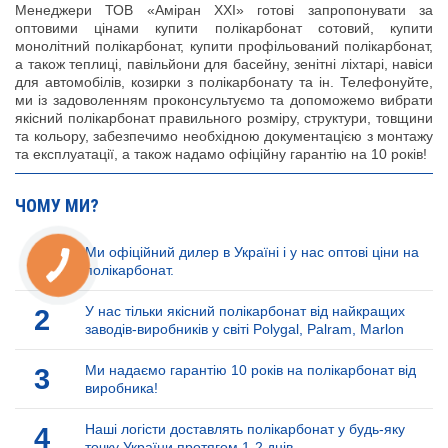
Менеджери ТОВ «Аміран XXI» готові запропонувати за
оптовими цінами купити полікарбонат сотовий, купити
монолітний полікарбонат, купити профільований полікарбонат,
а також теплиці, павільйони для басейну, зенітні ліхтарі, навіси
для автомобілів, козирки з полікарбонату та ін. Телефонуйте,
ми із задоволенням проконсультуємо та допоможемо вибрати
якісний полікарбонат правильного розміру, структури, товщини
та кольору, забезпечимо необхідною документацією з монтажу
та експлуатації, а також надамо офіційну гарантію на 10 років!
ЧОМУ МИ?
1
Ми офіційний дилер в Україні і у нас оптові ціни на
полікарбонат.
2
У нас тільки якісний полікарбонат від найкращих
заводів-виробників у світі Polygal, Palram, Marlon
3
Ми надаємо гарантію 10 років на полікарбонат від
виробника!
4
Наші логісти доставлять полікарбонат у будь-яку
точку України протягом 1-2 днів.