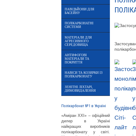
ПОЛІК
ПОЛІК
ПАВІЛЬЙОНИ ДЛЯ
БАСЕЙНУ
ПОЛІКАРБОНАТНІ
СИСТЕМИ
МАТЕРІАЛИ ДЛЯ
АГРЕСИВНОГО
Застосува
СЕРЕДОВИЩА
полікарбон
АНТИФОГОВІ
МАТЕРІАЛИ ТА
ПОКРИТТЯ
НАВІСИ ТА КОЗИРКИ ІЗ
ПОЛІКАРБОНАТУ
ЗЕНІТНІ ЛІХТАРІ,
ДИМОВИДАЛЕННЯ
Полікарбонат №1 в Україні
«Аміран XXI» – офіційний
дилер в Україні
найкращих виробників
полікарбонату у світі.