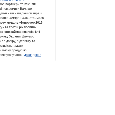
огі партнери та клієнти!
ді повідомити Вам, що
дяки нашій плідній співпраці
мпанія «Аміран XXI» отримала
лоту медаль «Імпортер 2015
у» та третій рік поспіль
евнено займає позицію №1
 ринку України
! Дякуємо
 за довіру, підтримку та
жливість надати
м якісну продукцію
 обслуговування.
докладніше