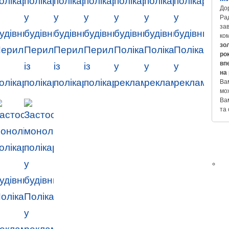
Дор
Ра
зав
ко
зо
рок
вп
на
Вам
мо
Ва
та