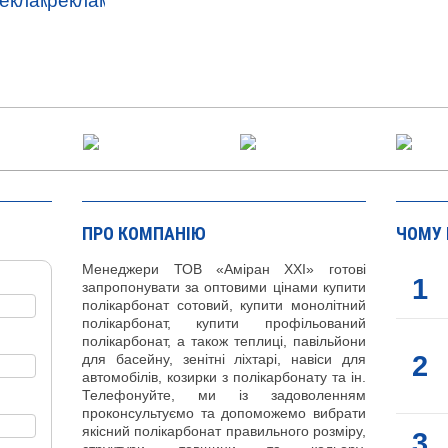
ПРО КОМПАНІЮ
ЧОМУ
Менеджери ТОВ «Аміран XXI» готові
1
запропонувати за оптовими цінами купити
полікарбонат сотовий, купити монолітний
полікарбонат, купити профільований
полікарбонат, а також теплиці, павільйони
2
для басейну, зенітні ліхтарі, навіси для
автомобілів, козирки з полікарбонату та ін.
Телефонуйте, ми із задоволенням
проконсультуємо та допоможемо вибрати
якісний полікарбонат правильного розміру,
3