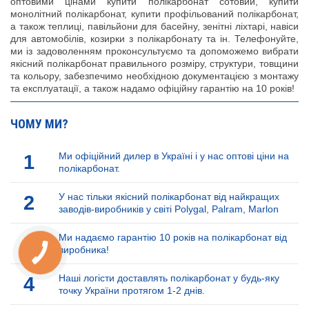
оптовими цінами купити полікарбонат сотовий, купити
монолітний полікарбонат, купити профільований полікарбонат,
а також теплиці, павільйони для басейну, зенітні ліхтарі, навіси
для автомобілів, козирки з полікарбонату та ін. Телефонуйте,
ми із задоволенням проконсультуємо та допоможемо вибрати
якісний полікарбонат правильного розміру, структури, товщини
та кольору, забезпечимо необхідною документацією з монтажу
та експлуатації, а також надамо офіційну гарантію на 10 років!
ЧОМУ МИ?
1
Ми офіційний дилер в Україні і у нас оптові ціни на
полікарбонат.
2
У нас тільки якісний полікарбонат від найкращих
заводів-виробників у світі Polygal, Palram, Marlon
3
Ми надаємо гарантію 10 років на полікарбонат від
виробника!
КНОПКА
ЗВ'ЯЗКУ
4
Наші логісти доставлять полікарбонат у будь-яку
точку України протягом 1-2 днів.