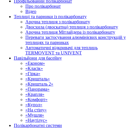
Профільований полікарбонат
Про полікарбонат
Відео
Теплиці та парники із полікарбонату
Арочна теплиця з полікарбонату
Двосхила (двоскатна) теплиця з полікарбонату
Арочна теплиця Мітлайдера із полікарбонату
Переваги застосування алюмінієвих конструкцій у
теплицях та парниках
Автоматичні відкривачі для теплиць
TERMOVENT та UNIVENT
Павільйони для басейну
«Економ»
«Класік»
«Гірка»
«Кришталь»
«Кришталь 2»
«Панорама»
«Крапля»
«Комфорт»
«Купол»
«На стіну»
«Мушля»
«Наутілус»
Полікарбонатні системи