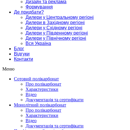
Дизайн та реклама
Формування
Де придбати?
Дилери у Центральному регіоні
Дилери в Західному регіоні
Дилери у Східному регіоні
Дилери у Південному регіоні
Дилери у Північному регіоні
Вся Україна
Блог
Відгуки
Контакти
Меню
Сотовий полікарбонат
Про полікарбонат
Характеристики
Відео
Документація та сертифікати
Монолітний полікарбонат
Про полікарбонат
Характеристики
Відео
Документація та сертифікати