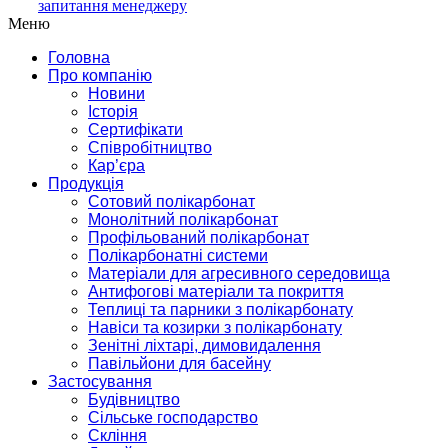
запитання менеджеру
Меню
Головна
Про компанію
Новини
Історія
Сертифікати
Співробітництво
Кар’єра
Продукція
Сотовий полікарбонат
Монолітний полікарбонат
Профільований полікарбонат
Полікарбонатні системи
Матеріали для агресивного середовища
Антифогові матеріали та покриття
Теплиці та парники з полікарбонату
Навіси та козирки з полікарбонату
Зенітні ліхтарі, димовидалення
Павільйони для басейну
Застосування
Будівництво
Сільське господарство
Скління