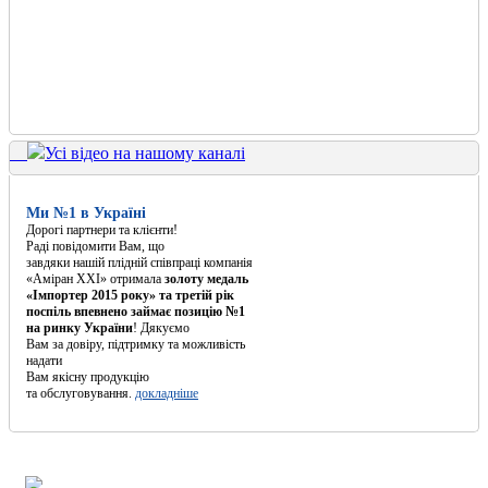
Усі відео на нашому каналі
Ми №1 в Україні
Дорогі партнери та клієнти!
Раді повідомити Вам, що
завдяки нашій плідній співпраці компанія
«Аміран XXI» отримала
золоту медаль
«Імпортер 2015 року» та третій рік
поспіль впевнено займає позицію №1
на ринку України
! Дякуємо
Вам за довіру, підтримку та можливість
надати
Вам якісну продукцію
та обслуговування.
докладніше