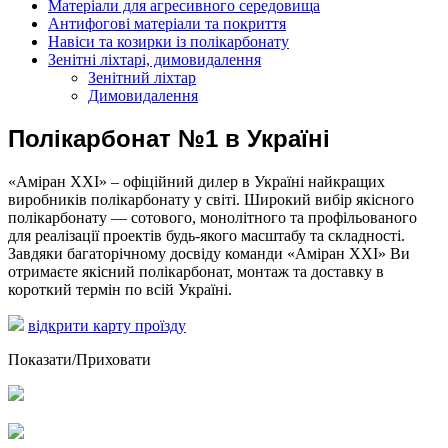
Матеріали для агресивного середовища
Антифогові матеріали та покриття
Навіси та козирки із полікарбонату
Зенітні ліхтарі, димовидалення
Зенітний ліхтар
Димовидалення
Полікарбонат №1 в Україні
«Аміран XXI» – офіційний дилер в Україні найкращих
виробників полікарбонату у світі. Широкий вибір якісного
полікарбонату — сотового, монолітного та профільованого
для реалізації проектів будь-якого масштабу та складності.
Завдяки багаторічному досвіду команди «Аміран XXI» Ви
отримаєте якісний полікарбонат, монтаж та доставку в
короткий термін по всій Україні.
відкрити карту проїзду
Показати/Приховати