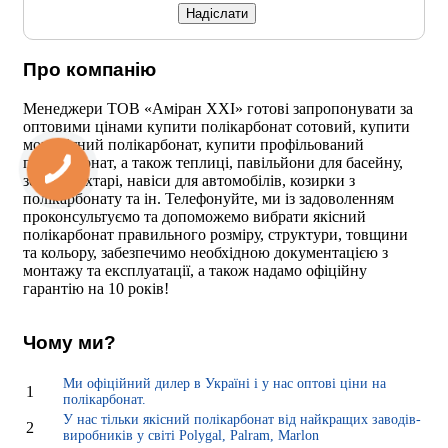
Про компанію
Менеджери ТОВ «Аміран XXI» готові запропонувати за
оптовими цінами купити полікарбонат сотовий, купити
монолітний полікарбонат, купити профільований
полікарбонат, а також теплиці, павільйони для басейну,
зенітні ліхтарі, навіси для автомобілів, козирки з
полікарбонату та ін. Телефонуйте, ми із задоволенням
проконсультуємо та допоможемо вибрати якісний
полікарбонат правильного розміру, структури, товщини
та кольору, забезпечимо необхідною документацією з
монтажу та експлуатації, а також надамо офіційну
гарантію на 10 років!
Чому ми?
Ми офіційний дилер в Україні і у нас оптові ціни на
1
полікарбонат.
У нас тільки якісний полікарбонат від найкращих заводів-
2
виробників у світі Polygal, Palram, Marlon