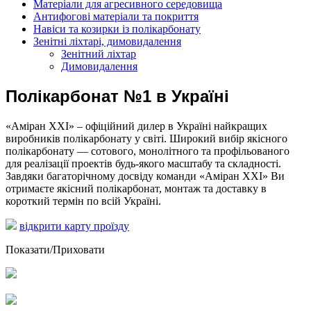
Матеріали для агресивного середовища
Антифогові матеріали та покриття
Навіси та козирки із полікарбонату
Зенітні ліхтарі, димовидалення
Зенітний ліхтар
Димовидалення
Полікарбонат №1 в Україні
«Аміран XXI» – офіційний дилер в Україні найкращих
виробників полікарбонату у світі. Широкий вибір якісного
полікарбонату — сотового, монолітного та профільованого
для реалізації проектів будь-якого масштабу та складності.
Завдяки багаторічному досвіду команди «Аміран XXI» Ви
отримаєте якісний полікарбонат, монтаж та доставку в
короткий термін по всій Україні.
відкрити карту проїзду
Показати/Приховати