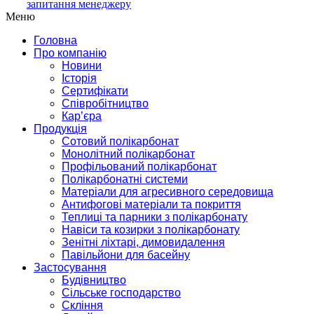
запитання менеджеру
Меню
Головна
Про компанію
Новини
Історія
Сертифікати
Співробітництво
Кар’єра
Продукція
Сотовий полікарбонат
Монолітний полікарбонат
Профільований полікарбонат
Полікарбонатні системи
Матеріали для агресивного середовища
Антифогові матеріали та покриття
Теплиці та парники з полікарбонату
Навіси та козирки з полікарбонату
Зенітні ліхтарі, димовидалення
Павільйони для басейну
Застосування
Будівництво
Сільське господарство
Скління