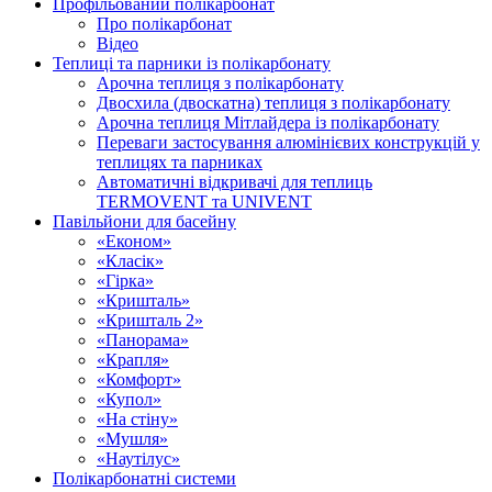
Профільований полікарбонат
Про полікарбонат
Відео
Теплиці та парники із полікарбонату
Арочна теплиця з полікарбонату
Двосхила (двоскатна) теплиця з полікарбонату
Арочна теплиця Мітлайдера із полікарбонату
Переваги застосування алюмінієвих конструкцій у
теплицях та парниках
Автоматичні відкривачі для теплиць
TERMOVENT та UNIVENT
Павільйони для басейну
«Економ»
«Класік»
«Гірка»
«Кришталь»
«Кришталь 2»
«Панорама»
«Крапля»
«Комфорт»
«Купол»
«На стіну»
«Мушля»
«Наутілус»
Полікарбонатні системи