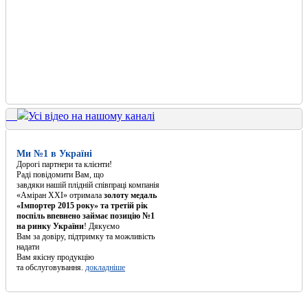
Усі відео на нашому каналі
Ми №1 в Україні
Дорогі партнери та клієнти!
Раді повідомити Вам, що
завдяки нашій плідній співпраці компанія
«Аміран XXI» отримала
золоту медаль
«Імпортер 2015 року» та третій рік
поспіль впевнено займає позицію №1
на ринку України
! Дякуємо
Вам за довіру, підтримку та можливість
надати
Вам якісну продукцію
та обслуговування.
докладніше