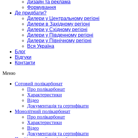
Дизайн та реклама
Формування
Де придбати?
Дилери у Центральному регіоні
Дилери в Західному регіоні
Дилери у Східному регіоні
Дилери у Південному регіоні
Дилери у Північному регіоні
Вся Україна
Блог
Відгуки
Контакти
Меню
Сотовий полікарбонат
Про полікарбонат
Характеристики
Відео
Документація та сертифікати
Монолітний полікарбонат
Про полікарбонат
Характеристики
Відео
Документація та сертифікати